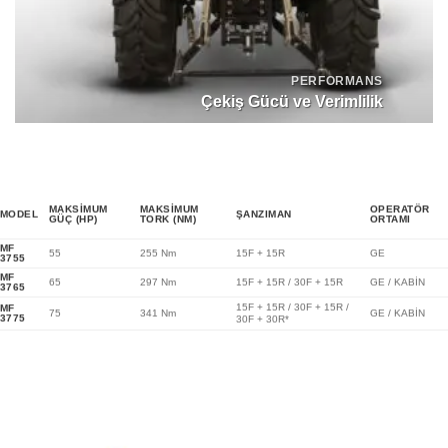
PERFORMANS
Çekiş Gücü ve Verimlilik
MAKSİMUM
MAKSİMUM
OPERATÖR
MODEL
ŞANZIMAN
GÜÇ (HP)
TORK (NM)
ORTAMI
MF
55
255 Nm
15F + 15R
GE
3755
MF
65
297 Nm
15F + 15R / 30F + 15R
GE / KABİN
3765
15F + 15R / 30F + 15R /
MF
75
341 Nm
GE / KABİN
3775
30F + 30R*