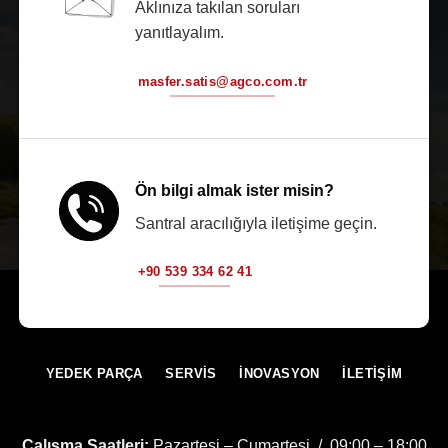
Aklınıza takılan soruları
yanıtlayalım.
masfer.satis@agco.com.tr
Ön bilgi almak ister misin?
Santral aracılığıyla iletişime geçin.
+90 539 334 62 41
YEDEK PARÇA
SERVİS
İNOVASYON
İLETİŞİM
Çalışma Saatleri:
Pazartesi – Cumartesi / 09:00 – 18:00