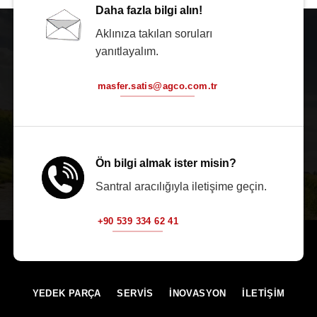
Daha fazla bilgi alın!
Aklınıza takılan soruları
yanıtlayalım.
masfer.satis@agco.com.tr
Ön bilgi almak ister misin?
Santral aracılığıyla iletişime geçin.
+90 539 334 62 41
YEDEK PARÇA
SERVİS
İNOVASYON
İLETİŞİM